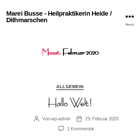
Marei Busse - Heilpraktikerin Heide /
Dithmarschen
Menü
Monat:
Februar 2020
Kategorien
ALLGEMEIN
Hallo Welt!
Von
wp-admin
29. Februar 2020
Beitragsautor
Beitragsdatum
zu
1 Kommentar
Hallo