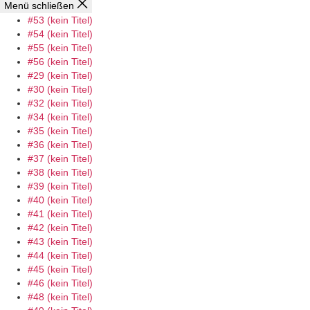
Menü schließen
#53 (kein Titel)
#54 (kein Titel)
#55 (kein Titel)
#56 (kein Titel)
#29 (kein Titel)
#30 (kein Titel)
#32 (kein Titel)
#34 (kein Titel)
#35 (kein Titel)
#36 (kein Titel)
#37 (kein Titel)
#38 (kein Titel)
#39 (kein Titel)
#40 (kein Titel)
#41 (kein Titel)
#42 (kein Titel)
#43 (kein Titel)
#44 (kein Titel)
#45 (kein Titel)
#46 (kein Titel)
#48 (kein Titel)