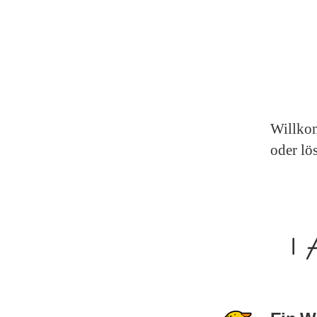
Willkom
oder lö
1 