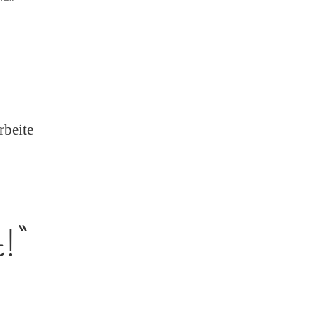
Hallo
Welt!
rbeite
t!“