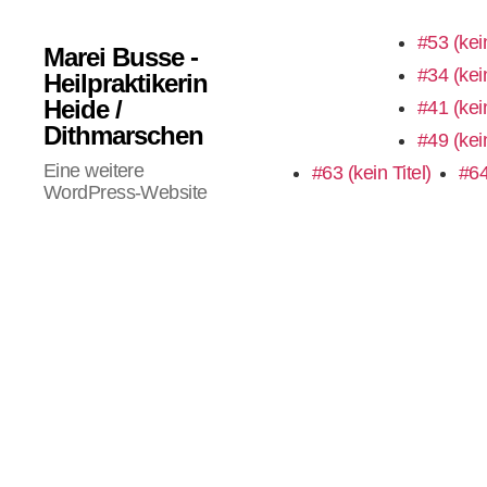
#53 (kein
Marei Busse -
#34 (kein
Heilpraktikerin
Heide /
#41 (kein
Dithmarschen
#49 (kein
Eine weitere
#63 (kein Titel)
#64
WordPress-Website