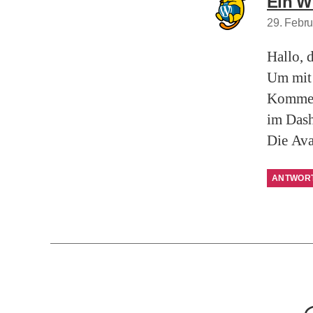
Ein W
29. Febr
Hallo, 
Um mit 
Komment
im Das
Die Av
ANTWOR