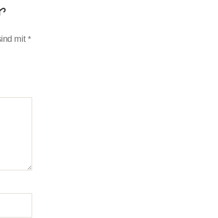
r
sind mit
*